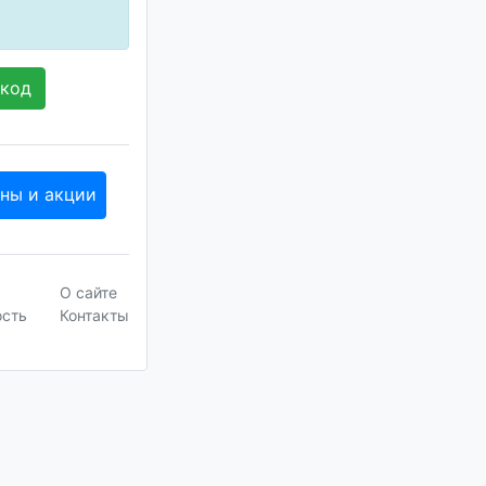
 код
оны и акции
О сайте
ость
Контакты