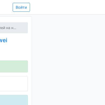
Войти
й на н...
wei