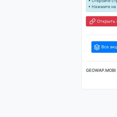
• Откройте ст
• Нажмите на 
Открыть 
Все ак
GEOWAP.MOBI