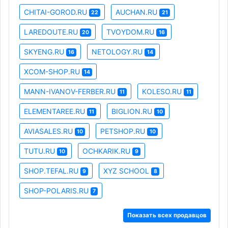
CHITAI-GOROD.RU
AUCHAN.RU
22
21
LAREDOUTE.RU
TVOYDOM.RU
20
16
SKYENG.RU
NETOLOGY.RU
16
14
XCOM-SHOP.RU
14
MANN-IVANOV-FERBER.RU
KOLESO.RU
11
11
ELEMENTAREE.RU
BIGLION.RU
11
10
AVIASALES.RU
PETSHOP.RU
10
10
TUTU.RU
OCHKARIK.RU
10
9
SHOP.TEFAL.RU
XYZ SCHOOL
9
8
SHOP-POLARIS.RU
7
Показать всех продавцов