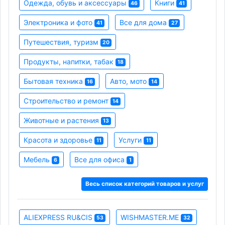
Одежда, обувь и аксессуары
Книги
46
41
Электроника и фото
Все для дома
41
27
Путешествия, туризм
20
Продукты, напитки, табак
18
Бытовая техника
Авто, мото
16
14
Строительство и ремонт
14
Животные и растения
13
Красота и здоровье
Услуги
11
11
Мебель
Все для офиса
6
1
Весь список категорий товаров и услуг
ALIEXPRESS RU&CIS
WISHMASTER.ME
53
32