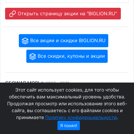
Открыть страницу акции на "BIGLION.RU"
Все акции и скидки BIGLION.RU
Все скидки, купоны и акции
GEOWAP.MOBI
© 2007 - 2021
Этот сайт использует cookies, для того чтобы
обеспечить вам максимальный уровень удобства.
Соглашение
О сайте
Продолжая просмотр или использование этого веб-
Конфиденциальность
Контакты
сайта, вы соглашаетесь с его файлами cookies и
принимаете
Политику конфиденциальности
.
Я понял!