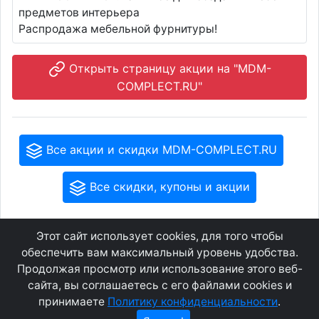
предметов интерьера
Распродажа мебельной фурнитуры!
Открыть страницу акции на "MDM-
COMPLECT.RU"
Все акции и скидки MDM-COMPLECT.RU
Все скидки, купоны и акции
Этот сайт использует cookies, для того чтобы
GEOWAP.MOBI
© 2007 - 2021
обеспечить вам максимальный уровень удобства.
Продолжая просмотр или использование этого веб-
сайта, вы соглашаетесь с его файлами cookies и
Соглашение
О сайте
принимаете
Политику конфиденциальности
.
Конфиденциальность
Контакты