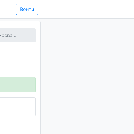
Войти
рова...