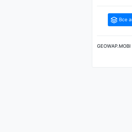
Все а
GEOWAP.MOBI