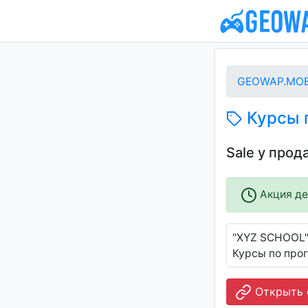
GEOWAP.MOB
Курсы 
Sale у про
Акция дей
"XYZ SCHOOL"
Курсы по про
Открыть 