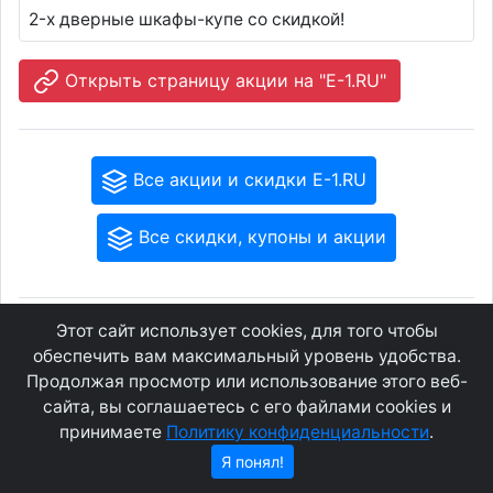
2-х дверные шкафы-купе со скидкой!
Открыть страницу акции на "E-1.RU"
Все акции и скидки E-1.RU
Все скидки, купоны и акции
Этот сайт использует cookies, для того чтобы
GEOWAP.MOBI
© 2007 - 2021
обеспечить вам максимальный уровень удобства.
Продолжая просмотр или использование этого веб-
Соглашение
О сайте
сайта, вы соглашаетесь с его файлами cookies и
Конфиденциальность
Контакты
принимаете
Политику конфиденциальности
.
Я понял!