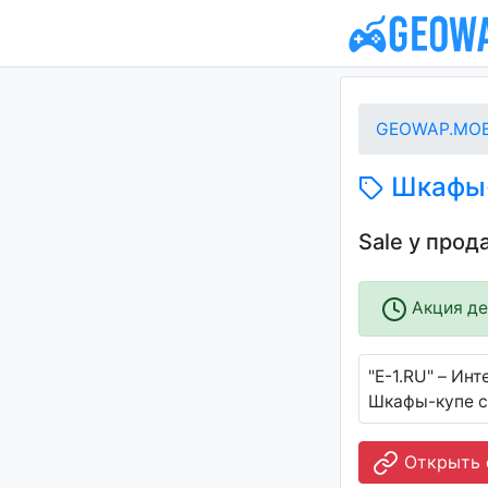
GEOWAP.MOB
Шкафы-к
Sale у прод
Акция дей
"E-1.RU" – Ин
Шкафы-купе с
Открыть с