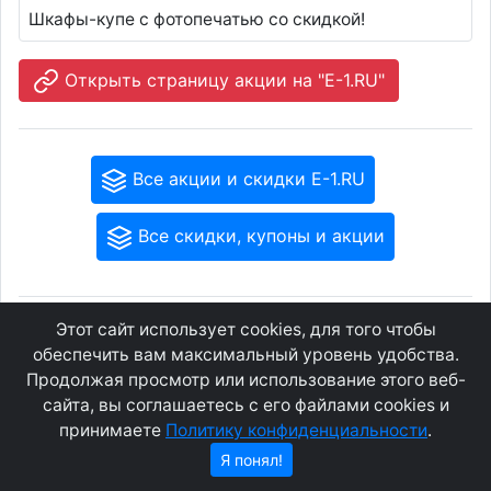
Шкафы-купе с фотопечатью со скидкой!
Открыть страницу акции на "E-1.RU"
Все акции и скидки E-1.RU
Все скидки, купоны и акции
Этот сайт использует cookies, для того чтобы
GEOWAP.MOBI
© 2007 - 2021
обеспечить вам максимальный уровень удобства.
Продолжая просмотр или использование этого веб-
Соглашение
О сайте
сайта, вы соглашаетесь с его файлами cookies и
Конфиденциальность
Контакты
принимаете
Политику конфиденциальности
.
Я понял!