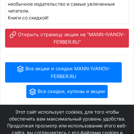
необычное издательство и самые увлеченные
читатели.
Книги со скидкой!
Открыть страницу акции на "MANN-IVANOV-
FERBER.RU"
Все акции и скидки MANN-IVANOV-
FERBER.RU
Все скидки, купоны и акции
Этот сайт использует cookies, для того чтобы
GEOWAP.MOBI
© 2007 - 2021
обеспечить вам максимальный уровень удобства.
Продолжая просмотр или использование этого веб-
сайта, вы соглашаетесь с его файлами cookies и