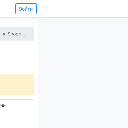
Войти
на Shopp...
ии,