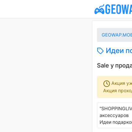
GEOWAP.MOB
Идеи по
Sale у про
Акция уж
Акция проход
"SHOPPINGLIVE
аксессуаров
Идеи подарков