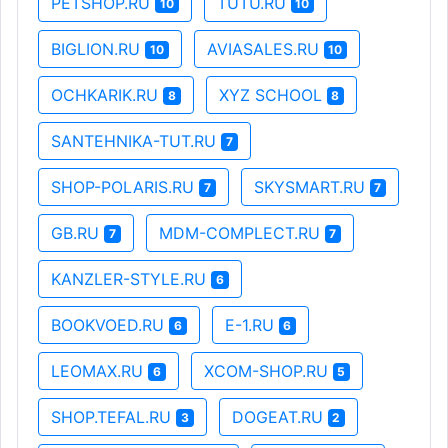
PETSHOP.RU
TUTU.RU
10
10
BIGLION.RU
AVIASALES.RU
10
10
OCHKARIK.RU
XYZ SCHOOL
8
8
SANTEHNIKA-TUT.RU
7
SHOP-POLARIS.RU
SKYSMART.RU
7
7
GB.RU
MDM-COMPLECT.RU
7
7
KANZLER-STYLE.RU
6
BOOKVOED.RU
E-1.RU
6
6
LEOMAX.RU
XCOM-SHOP.RU
6
5
SHOP.TEFAL.RU
DOGEAT.RU
3
2