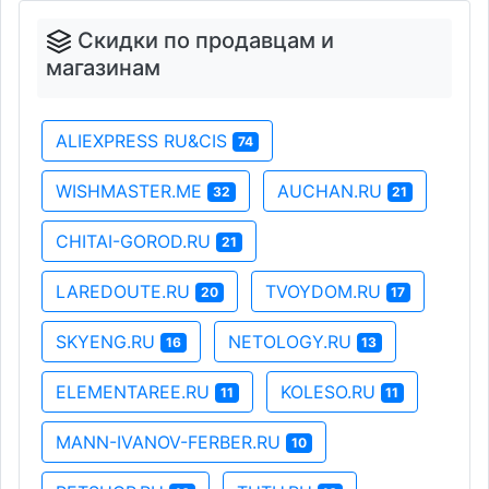
Скидки по продавцам и
магазинам
ALIEXPRESS RU&CIS
74
WISHMASTER.ME
AUCHAN.RU
32
21
CHITAI-GOROD.RU
21
LAREDOUTE.RU
TVOYDOM.RU
20
17
SKYENG.RU
NETOLOGY.RU
16
13
ELEMENTAREE.RU
KOLESO.RU
11
11
MANN-IVANOV-FERBER.RU
10