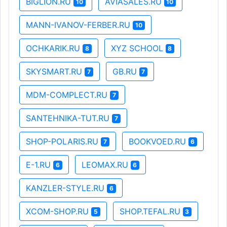
BIGLION.RU
AVIASALES.RU
10
10
MANN-IVANOV-FERBER.RU
10
OCHKARIK.RU
XYZ SCHOOL
8
8
SKYSMART.RU
GB.RU
7
7
MDM-COMPLECT.RU
7
SANTEHNIKA-TUT.RU
7
SHOP-POLARIS.RU
BOOKVOED.RU
7
6
E-1.RU
LEOMAX.RU
6
6
KANZLER-STYLE.RU
6
XCOM-SHOP.RU
SHOP.TEFAL.RU
5
3