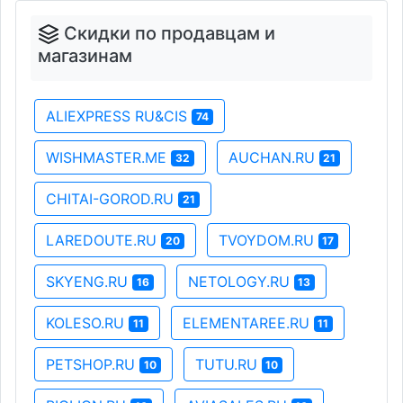
Скидки по продавцам и
магазинам
ALIEXPRESS RU&CIS
74
WISHMASTER.ME
AUCHAN.RU
32
21
CHITAI-GOROD.RU
21
LAREDOUTE.RU
TVOYDOM.RU
20
17
SKYENG.RU
NETOLOGY.RU
16
13
KOLESO.RU
ELEMENTAREE.RU
11
11
PETSHOP.RU
TUTU.RU
10
10