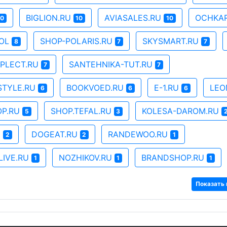
BIGLION.RU
AVIASALES.RU
OCHKAR
10
10
10
OOL
SHOP-POLARIS.RU
SKYSMART.RU
8
7
7
PLECT.RU
SANTEHNIKA-TUT.RU
7
7
STYLE.RU
BOOKVOED.RU
E-1.RU
LEO
6
6
6
OP.RU
SHOP.TEFAL.RU
KOLESA-DAROM.RU
5
3
M
DOGEAT.RU
RANDEWOO.RU
2
2
1
LIVE.RU
NOZHIKOV.RU
BRANDSHOP.RU
1
1
1
Показать 