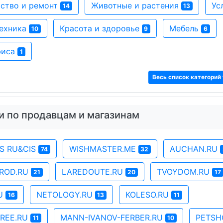
ство и ремонт
Животные и растения
Ус
14
13
техника
Красота и здоровье
Мебель
10
9
6
фиса
1
Весь список категорий 
и по продавцам и магазинам
SS RU&CIS
WISHMASTER.ME
AUCHAN.RU
74
32
OROD.RU
LAREDOUTE.RU
TVOYDOM.RU
21
20
17
RU
NETOLOGY.RU
KOLESO.RU
16
13
11
REE.RU
MANN-IVANOV-FERBER.RU
PETSH
11
10