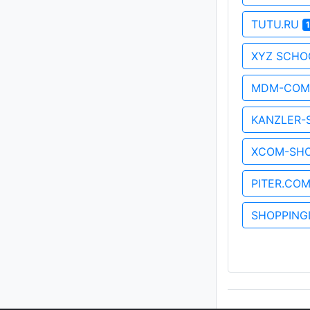
TUTU.RU
XYZ SCH
MDM-COM
KANZLER-
XCOM-SH
PITER.CO
SHOPPING