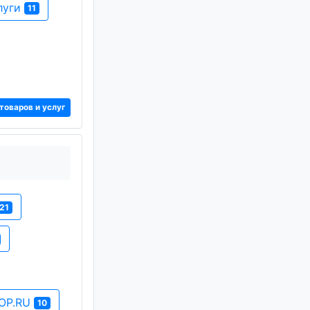
луги
11
товаров и услуг
21
OP.RU
10