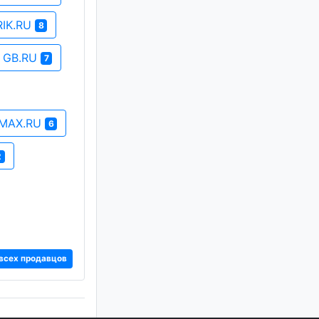
IK.RU
8
GB.RU
7
MAX.RU
6
2
всех продавцов