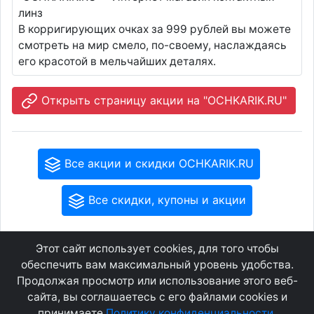
линз
В корригирующих очках за 999 рублей вы можете
смотреть на мир смело, по-своему, наслаждаясь
его красотой в мельчайших деталях.
Открыть страницу акции на "OCHKARIK.RU"
Все акции и скидки OCHKARIK.RU
Все скидки, купоны и акции
Этот сайт использует cookies, для того чтобы
GEOWAP.MOBI
© 2007 - 2021
обеспечить вам максимальный уровень удобства.
Продолжая просмотр или использование этого веб-
сайта, вы соглашаетесь с его файлами cookies и
Соглашение
О сайте
принимаете
Политику конфиденциальности
.