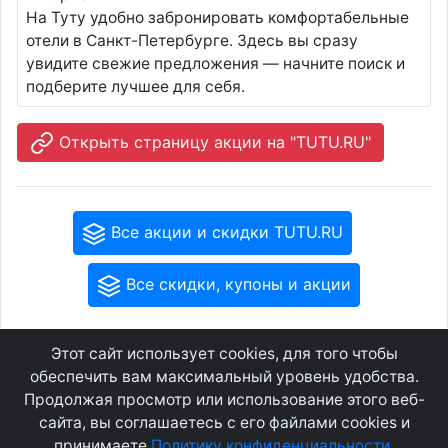
На Туту удобно забронировать комфортабельные
отели в Санкт-Петербурге. Здесь вы сразу
увидите свежие предложения — начните поиск и
подберите лучшее для себя.
Открыть страницу акции на "TUTU.RU"
Все акции и скидки TUTU.RU
Все скидки, купоны и акции
Этот сайт использует cookies, для того чтобы
GEOWAP.MOBI
© 2007 - 2021
обеспечить вам максимальный уровень удобства.
Продолжая просмотр или использование этого веб-
сайта, вы соглашаетесь с его файлами cookies и
Соглашение
О сайте
принимаете
Политику конфиденциальности
.