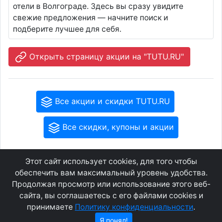
отели в Волгограде. Здесь вы сразу увидите
свежие предложения — начните поиск и
подберите лучшее для себя.
Открыть страницу акции на "TUTU.RU"
Все акции и скидки TUTU.RU
Все скидки, купоны и акции
Этот сайт использует cookies, для того чтобы
GEOWAP.MOBI
© 2007 - 2021
обеспечить вам максимальный уровень удобства.
Продолжая просмотр или использование этого веб-
сайта, вы соглашаетесь с его файлами cookies и
Соглашение
О сайте
принимаете
Политику конфиденциальности
.
Конфиденциальность
Контакты
Я понял!