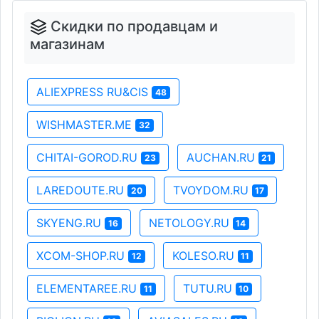
Скидки по продавцам и
магазинам
ALIEXPRESS RU&CIS
48
WISHMASTER.ME
32
CHITAI-GOROD.RU
AUCHAN.RU
23
21
LAREDOUTE.RU
TVOYDOM.RU
20
17
SKYENG.RU
NETOLOGY.RU
16
14
XCOM-SHOP.RU
KOLESO.RU
12
11
ELEMENTAREE.RU
TUTU.RU
11
10