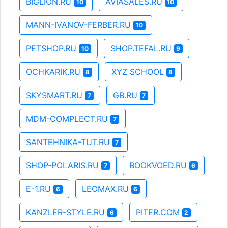
BIGLION.RU
AVIASALES.RU
10
10
MANN-IVANOV-FERBER.RU
10
PETSHOP.RU
SHOP.TEFAL.RU
10
9
OCHKARIK.RU
XYZ SCHOOL
8
8
SKYSMART.RU
GB.RU
7
7
MDM-COMPLECT.RU
7
SANTEHNIKA-TUT.RU
7
SHOP-POLARIS.RU
BOOKVOED.RU
7
6
E-1.RU
LEOMAX.RU
6
6
KANZLER-STYLE.RU
PITER.COM
6
2