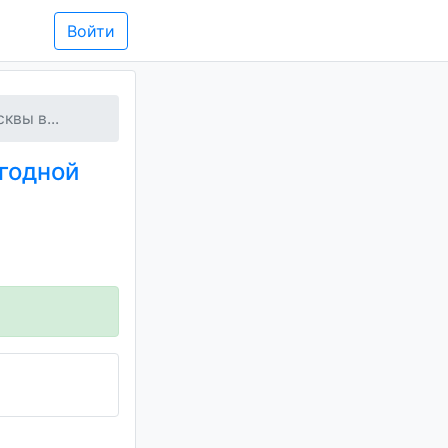
Войти
квы в...
годной