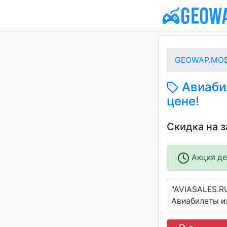
GEOWAP.MOB
Авиабил
цене!
Скидка на з
Акция дей
"AVIASALES.RU
Авиабилеты и