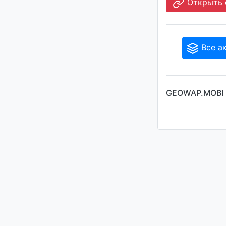
Открыть с
Все а
GEOWAP.MOBI