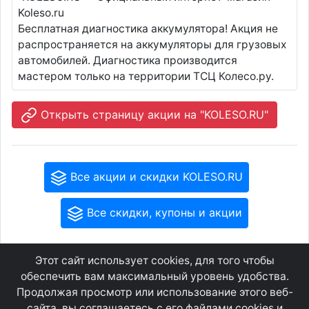
Koleso.ru
Бесплатная диагностика аккумулятора! Акция не
распространяется на аккумуляторы для грузовых
автомобилей. Диагностика производится
мастером только на территории ТСЦ Колесо.ру.
Открыть страницу акции на "KOLESO.RU"
Все акции и скидки KOLESO.RU
Все скидки, купоны и акции
Этот сайт использует cookies, для того чтобы
GEOWAP.MOBI
© 2007 - 2021
обеспечить вам максимальный уровень удобства.
Продолжая просмотр или использование этого веб-
сайта, вы соглашаетесь с его файлами cookies и