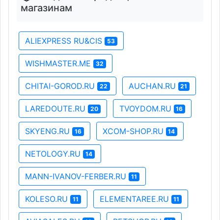
магазинам
ALIEXPRESS RU&CIS
53
WISHMASTER.ME
32
CHITAI-GOROD.RU
AUCHAN.RU
22
21
LAREDOUTE.RU
TVOYDOM.RU
20
16
SKYENG.RU
XCOM-SHOP.RU
16
14
NETOLOGY.RU
14
MANN-IVANOV-FERBER.RU
11
KOLESO.RU
ELEMENTAREE.RU
11
11