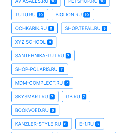
AVIASALES.RU
PETSHOP.RU
10
10
TUTU.RU
BIGLION.RU
10
10
OCHKARIK.RU
SHOP.TEFAL.RU
9
9
XYZ SCHOOL
8
SANTEHNIKA-TUT.RU
7
SHOP-POLARIS.RU
7
MDM-COMPLECT.RU
7
SKYSMART.RU
GB.RU
7
7
BOOKVOED.RU
6
KANZLER-STYLE.RU
E-1.RU
6
6