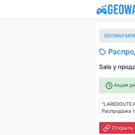
GEOWAP.MOB
Распро
Sale у про
Акция дей
"LAREDOUTE.R
Распродажа т
Открыть 