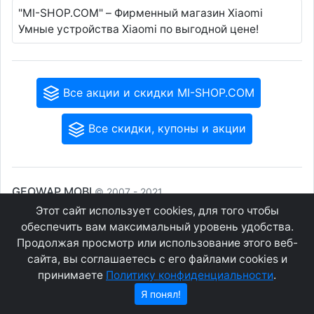
"MI-SHOP.COM" – Фирменный магазин Xiaomi
Умные устройства Xiaomi по выгодной цене!
Все акции и скидки MI-SHOP.COM
Все скидки, купоны и акции
GEOWAP.MOBI
© 2007 - 2021
Этот сайт использует cookies, для того чтобы
обеспечить вам максимальный уровень удобства.
Соглашение
О сайте
Продолжая просмотр или использование этого веб-
Конфиденциальность
Контакты
сайта, вы соглашаетесь с его файлами cookies и
принимаете
Политику конфиденциальности
.
Я понял!