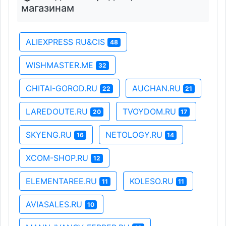
магазинам
ALIEXPRESS RU&CIS
48
WISHMASTER.ME
32
CHITAI-GOROD.RU
AUCHAN.RU
22
21
LAREDOUTE.RU
TVOYDOM.RU
20
17
SKYENG.RU
NETOLOGY.RU
16
14
XCOM-SHOP.RU
12
ELEMENTAREE.RU
KOLESO.RU
11
11
AVIASALES.RU
10