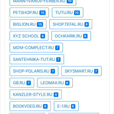
MANN-IVANOV-FERBER.RU
10
PETSHOP.RU
TUTU.RU
10
10
BIGLION.RU
SHOP.TEFAL.RU
10
9
XYZ SCHOOL
OCHKARIK.RU
8
8
MDM-COMPLECT.RU
7
SANTEHNIKA-TUT.RU
7
SHOP-POLARIS.RU
SKYSMART.RU
7
7
GB.RU
LEOMAX.RU
7
6
KANZLER-STYLE.RU
6
BOOKVOED.RU
E-1.RU
6
6