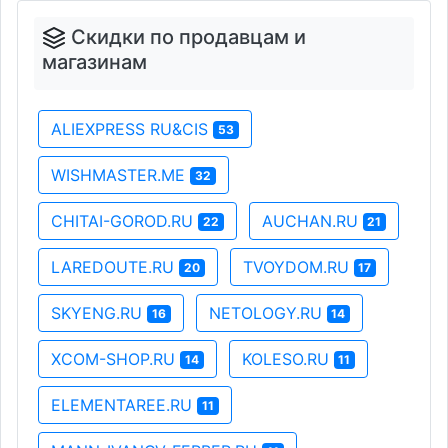
Скидки по продавцам и
магазинам
ALIEXPRESS RU&CIS
53
WISHMASTER.ME
32
CHITAI-GOROD.RU
AUCHAN.RU
22
21
LAREDOUTE.RU
TVOYDOM.RU
20
17
SKYENG.RU
NETOLOGY.RU
16
14
XCOM-SHOP.RU
KOLESO.RU
14
11
ELEMENTAREE.RU
11