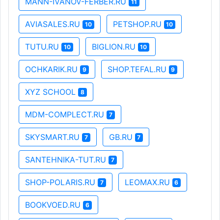
MANN-IVANOV-FERBER.RU
11
AVIASALES.RU
PETSHOP.RU
10
10
TUTU.RU
BIGLION.RU
10
10
OCHKARIK.RU
SHOP.TEFAL.RU
9
9
XYZ SCHOOL
8
MDM-COMPLECT.RU
7
SKYSMART.RU
GB.RU
7
7
SANTEHNIKA-TUT.RU
7
SHOP-POLARIS.RU
LEOMAX.RU
7
6
BOOKVOED.RU
6