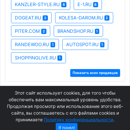
KANZLER-STYLE.RU
E-1.RU
6
6
DOGEAT.RU
KOLESA-DAROM.RU
2
2
PITER.COM
BRANDSHOP.RU
2
1
RANDEWOO.RU
AUTOSPOT.RU
1
1
SHOPPINGLIVE.RU
1
Показать всех продавцов
Этот сайт использует cookies, для того чтобы
GEOWAP.MOBI
© 2007 - 2021
обеспечить вам максимальный уровень удобства.
Продолжая просмотр или использование этого веб-
сайта, вы соглашаетесь с его файлами cookies и
Соглашение
О сайте
принимаете
Политику конфиденциальности
.
Конфиденциальность
Контакты
Я понял!