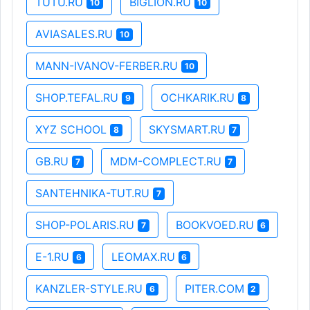
TUTU.RU
BIGLION.RU
10
10
AVIASALES.RU
10
MANN-IVANOV-FERBER.RU
10
SHOP.TEFAL.RU
OCHKARIK.RU
9
8
XYZ SCHOOL
SKYSMART.RU
8
7
GB.RU
MDM-COMPLECT.RU
7
7
SANTEHNIKA-TUT.RU
7
SHOP-POLARIS.RU
BOOKVOED.RU
7
6
E-1.RU
LEOMAX.RU
6
6
KANZLER-STYLE.RU
PITER.COM
6
2