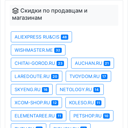
Скидки по продавцам и
магазинам
ALIEXPRESS RU&CIS
48
WISHMASTER.ME
32
CHITAI-GOROD.RU
AUCHAN.RU
23
21
LAREDOUTE.RU
TVOYDOM.RU
20
17
SKYENG.RU
NETOLOGY.RU
16
14
XCOM-SHOP.RU
KOLESO.RU
12
11
ELEMENTAREE.RU
PETSHOP.RU
11
10