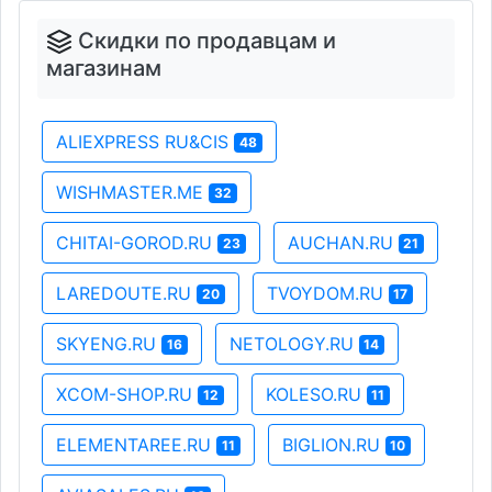
Скидки по продавцам и
магазинам
ALIEXPRESS RU&CIS
48
WISHMASTER.ME
32
CHITAI-GOROD.RU
AUCHAN.RU
23
21
LAREDOUTE.RU
TVOYDOM.RU
20
17
SKYENG.RU
NETOLOGY.RU
16
14
XCOM-SHOP.RU
KOLESO.RU
12
11
ELEMENTAREE.RU
BIGLION.RU
11
10