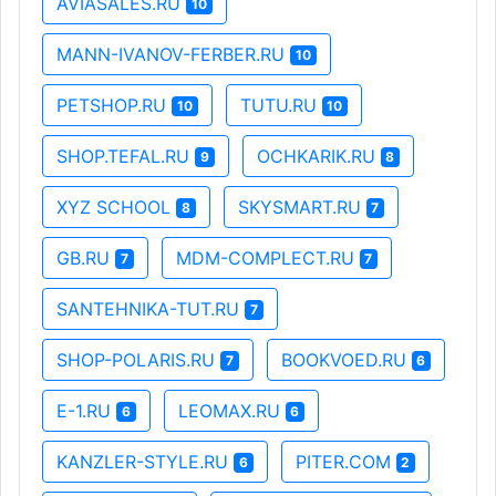
AVIASALES.RU
10
MANN-IVANOV-FERBER.RU
10
PETSHOP.RU
TUTU.RU
10
10
SHOP.TEFAL.RU
OCHKARIK.RU
9
8
XYZ SCHOOL
SKYSMART.RU
8
7
GB.RU
MDM-COMPLECT.RU
7
7
SANTEHNIKA-TUT.RU
7
SHOP-POLARIS.RU
BOOKVOED.RU
7
6
E-1.RU
LEOMAX.RU
6
6
KANZLER-STYLE.RU
PITER.COM
6
2