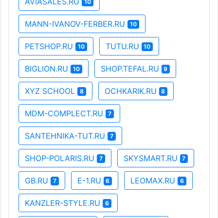
AVIASALES.RU
10
MANN-IVANOV-FERBER.RU
10
PETSHOP.RU
TUTU.RU
10
10
BIGLION.RU
SHOP.TEFAL.RU
10
9
XYZ SCHOOL
OCHKARIK.RU
8
8
MDM-COMPLECT.RU
7
SANTEHNIKA-TUT.RU
7
SHOP-POLARIS.RU
SKYSMART.RU
7
7
GB.RU
E-1.RU
LEOMAX.RU
7
6
6
KANZLER-STYLE.RU
6