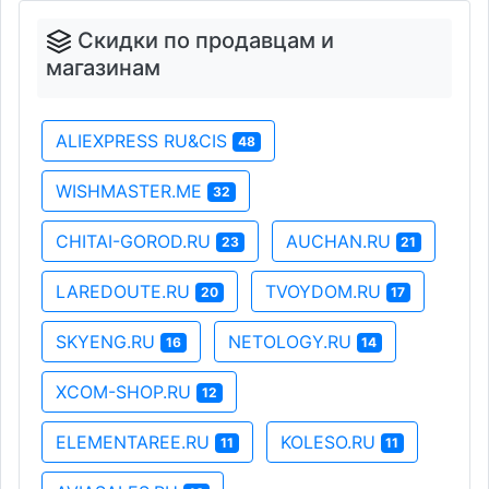
Скидки по продавцам и
магазинам
ALIEXPRESS RU&CIS
48
WISHMASTER.ME
32
CHITAI-GOROD.RU
AUCHAN.RU
23
21
LAREDOUTE.RU
TVOYDOM.RU
20
17
SKYENG.RU
NETOLOGY.RU
16
14
XCOM-SHOP.RU
12
ELEMENTAREE.RU
KOLESO.RU
11
11