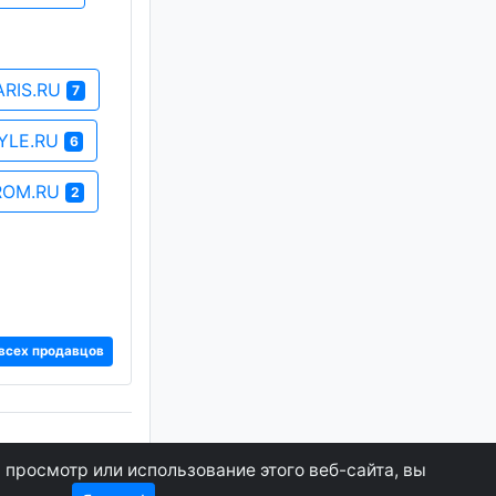
ARIS.RU
7
YLE.RU
6
ROM.RU
2
всех продавцов
О сайте
 просмотр или использование этого веб-сайта, вы
ость
Контакты