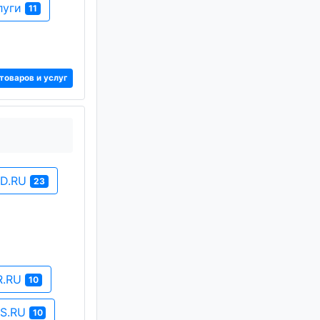
луги
11
товаров и услуг
OD.RU
23
R.RU
10
ES.RU
10