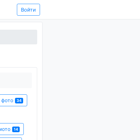
Войти
и фото
34
 мото
14