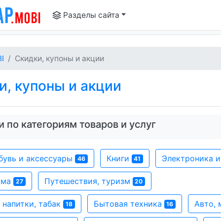
Разделы сайта
I
Скидки, купоны и акции
, купоны и акции
 по категориям товаров и услуг
бувь и аксессуары
Книги
Электроника 
46
41
ома
Путешествия, туризм
27
20
 напитки, табак
Бытовая техника
Авто,
18
16