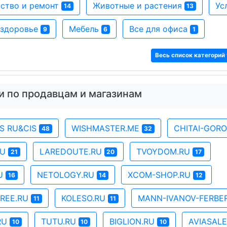
ство и ремонт
Животные и растения
Ус
14
13
 здоровье
Мебель
Все для офиса
9
6
1
Весь список категорий 
и по продавцам и магазинам
SS RU&CIS
WISHMASTER.ME
CHITAI-GOR
48
32
RU
LAREDOUTE.RU
TVOYDOM.RU
21
20
17
RU
NETOLOGY.RU
XCOM-SHOP.RU
16
14
12
REE.RU
KOLESO.RU
MANN-IVANOV-FERBE
11
11
RU
TUTU.RU
BIGLION.RU
AVIASAL
10
10
10