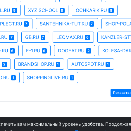
AL.RU
XYZ SCHOOL
OCHKARIK.RU
9
8
8
PLECT.RU
SANTEHNIKA-TUT.RU
SHOP-POL
7
7
.RU
GB.RU
LEOMAX.RU
KANZLER-ST
7
7
6
D.RU
E-1.RU
DOGEAT.RU
KOLESA-DA
6
6
2
M
BRANDSHOP.RU
AUTOSPOT.RU
2
1
1
O.RU
SHOPPINGLIVE.RU
1
1
Показать 
© 2007 - 2021
Соглашение
беспечить вам максимальный уровень удобства. Продолжая
Конфиденциальн