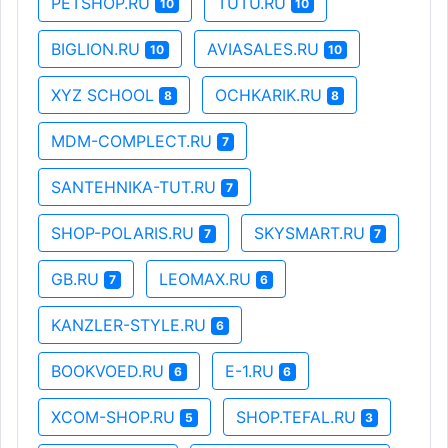
PETSHOP.RU
TUTU.RU
10
10
BIGLION.RU
AVIASALES.RU
10
10
XYZ SCHOOL
OCHKARIK.RU
8
8
MDM-COMPLECT.RU
7
SANTEHNIKA-TUT.RU
7
SHOP-POLARIS.RU
SKYSMART.RU
7
7
GB.RU
LEOMAX.RU
7
6
KANZLER-STYLE.RU
6
BOOKVOED.RU
E-1.RU
6
6
XCOM-SHOP.RU
SHOP.TEFAL.RU
5
3