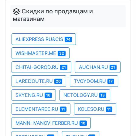
Скидки по продавцам и
магазинам
ALIEXPRESS RU&CIS
74
WISHMASTER.ME
32
CHITAI-GOROD.RU
AUCHAN.RU
21
21
LAREDOUTE.RU
TVOYDOM.RU
20
17
SKYENG.RU
NETOLOGY.RU
16
13
ELEMENTAREE.RU
KOLESO.RU
11
11
MANN-IVANOV-FERBER.RU
10