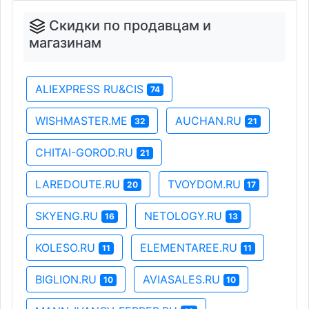
Скидки по продавцам и
магазинам
ALIEXPRESS RU&CIS
74
WISHMASTER.ME
AUCHAN.RU
32
21
CHITAI-GOROD.RU
21
LAREDOUTE.RU
TVOYDOM.RU
20
17
SKYENG.RU
NETOLOGY.RU
16
13
KOLESO.RU
ELEMENTAREE.RU
11
11
BIGLION.RU
AVIASALES.RU
10
10