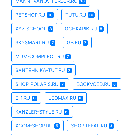
MANN-IVANOV-FERBER.RU
10
PETSHOP.RU
TUTU.RU
10
10
XYZ SCHOOL
OCHKARIK.RU
8
8
SKYSMART.RU
GB.RU
7
7
MDM-COMPLECT.RU
7
SANTEHNIKA-TUT.RU
7
SHOP-POLARIS.RU
BOOKVOED.RU
7
6
E-1.RU
LEOMAX.RU
6
6
KANZLER-STYLE.RU
6
XCOM-SHOP.RU
SHOP.TEFAL.RU
5
3