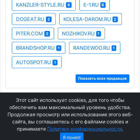
KANZLER-STYLE.RU
E-1.RU
6
6
DOGEAT.RU
KOLESA-DAROM.RU
2
2
PITER.COM
NOZHIKOV.RU
2
1
BRANDSHOP.RU
RANDEWOO.RU
1
1
AUTOSPOT.RU
1
Показать всех продавцов
Этот сайт использует cookies, для того чтобы
GEOWAP.MOBI
© 2007 - 2021
обеспечить вам максимальный уровень удобства.
Продолжая просмотр или использование этого веб-
сайта, вы соглашаетесь с его файлами cookies и
Соглашение
О сайте
принимаете
Политику конфиденциальности
.
Конфиденциальность
Контакты
Я понял!