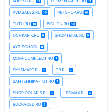
KOLESO.RU
ELEMENTAREE.RU
11
11
AVIASALES.RU
PETSHOP.RU
10
10
TUTU.RU
BIGLION.RU
10
10
OCHKARIK.RU
SHOP.TEFAL.RU
9
9
XYZ SCHOOL
8
MDM-COMPLECT.RU
7
SKYSMART.RU
GB.RU
7
7
SANTEHNIKA-TUT.RU
7
SHOP-POLARIS.RU
LEOMAX.RU
7
6
BOOKVOED.RU
6