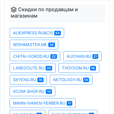
Скидки по продавцам и
магазинам
ALIEXPRESS RU&CIS
53
WISHMASTER.ME
32
CHITAI-GOROD.RU
AUCHAN.RU
22
21
LAREDOUTE.RU
TVOYDOM.RU
20
16
SKYENG.RU
NETOLOGY.RU
16
14
XCOM-SHOP.RU
14
MANN-IVANOV-FERBER.RU
11