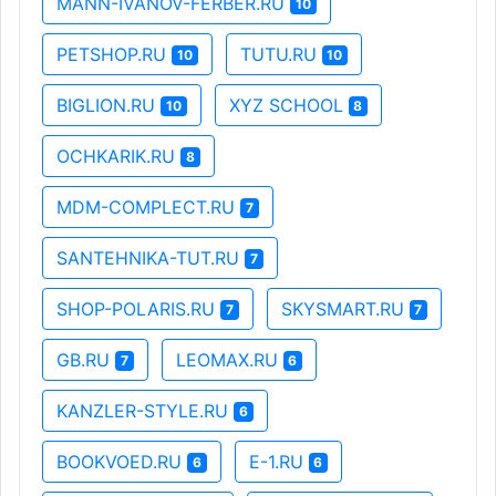
MANN-IVANOV-FERBER.RU
10
PETSHOP.RU
TUTU.RU
10
10
BIGLION.RU
XYZ SCHOOL
10
8
OCHKARIK.RU
8
MDM-COMPLECT.RU
7
SANTEHNIKA-TUT.RU
7
SHOP-POLARIS.RU
SKYSMART.RU
7
7
GB.RU
LEOMAX.RU
7
6
KANZLER-STYLE.RU
6
BOOKVOED.RU
E-1.RU
6
6