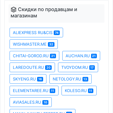
Скидки по продавцам и
магазинам
ALIEXPRESS RU&CIS
74
WISHMASTER.ME
32
CHITAI-GOROD.RU
AUCHAN.RU
21
21
LAREDOUTE.RU
TVOYDOM.RU
20
17
SKYENG.RU
NETOLOGY.RU
16
13
ELEMENTAREE.RU
KOLESO.RU
11
11
AVIASALES.RU
10