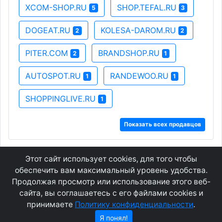
XCOM-SHOP.RU
SHOP.TEFAL.RU
5
3
DOGEAT.RU
KOLESA-DAROM.RU
2
2
PITER.COM
BRANDSHOP.RU
2
1
AUTOSPOT.RU
RANDEWOO.RU
1
1
SHOPPINGLIVE.RU
1
Показать всех продавцов
Этот сайт использует cookies, для того чтобы
GEOWAP.MOBI
© 2007 - 2021
обеспечить вам максимальный уровень удобства.
Продолжая просмотр или использование этого веб-
сайта, вы соглашаетесь с его файлами cookies и
Соглашение
О сайте
принимаете
Политику конфиденциальности
.
Конфиденциальность
Контакты
Я понял!