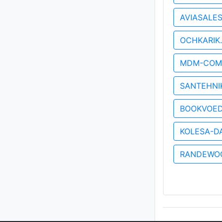
AVIASALE
OCHKARIK
MDM-COM
SANTEHNI
BOOKVOE
KOLESA-D
RANDEWO