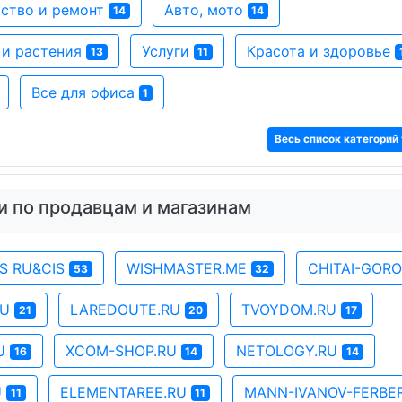
ство и ремонт
Авто, мото
14
14
 и растения
Услуги
Красота и здоровье
13
11
Все для офиса
1
Весь список категорий 
и по продавцам и магазинам
SS RU&CIS
WISHMASTER.ME
CHITAI-GOR
53
32
RU
LAREDOUTE.RU
TVOYDOM.RU
21
20
17
RU
XCOM-SHOP.RU
NETOLOGY.RU
16
14
14
U
ELEMENTAREE.RU
MANN-IVANOV-FERBE
11
11