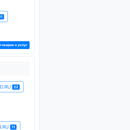
11
товаров и услуг
OD.RU
22
R.RU
11