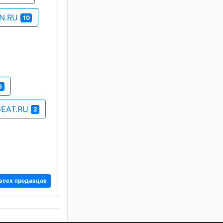
ON.RU
10
6
EAT.RU
2
всех продавцов