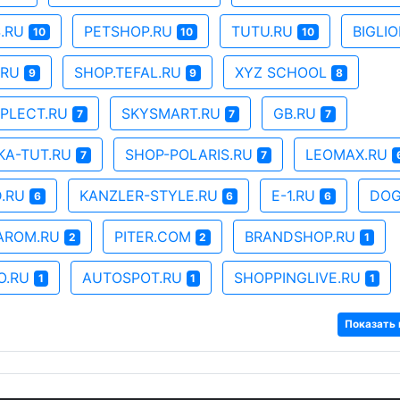
S.RU
PETSHOP.RU
TUTU.RU
BIGLI
10
10
10
.RU
SHOP.TEFAL.RU
XYZ SCHOOL
9
9
8
PLECT.RU
SKYSMART.RU
GB.RU
7
7
7
KA-TUT.RU
SHOP-POLARIS.RU
LEOMAX.RU
7
7
D.RU
KANZLER-STYLE.RU
E-1.RU
DOG
6
6
6
AROM.RU
PITER.COM
BRANDSHOP.RU
2
2
1
O.RU
AUTOSPOT.RU
SHOPPINGLIVE.RU
1
1
1
Показать 