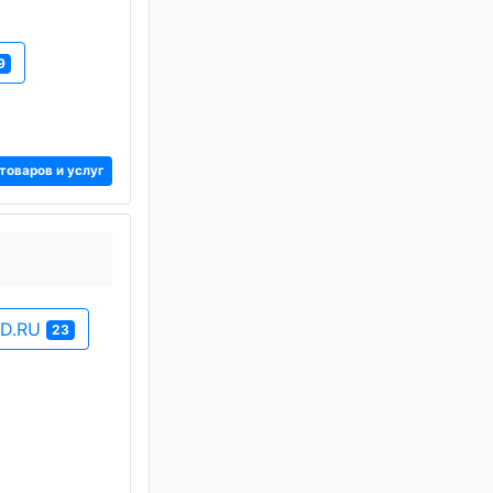
9
товаров и услуг
OD.RU
23