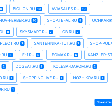
BIGLION.RU
AVIASALES.RU
10
10
10
NOV-FERBER.RU
SHOP.TEFAL.RU
OCHKARI
10
9
OOL
SKYSMART.RU
GB.RU
8
7
7
PLECT.RU
SANTEHNIKA-TUT.RU
SHOP-POL
7
7
D.RU
E-1.RU
LEOMAX.RU
KANZLER-S
6
6
6
M
DOGEAT.RU
KOLESA-DAROM.RU
2
2
2
O.RU
SHOPPINGLIVE.RU
NOZHIKOV.RU
1
1
1
OP.RU
1
Показать 