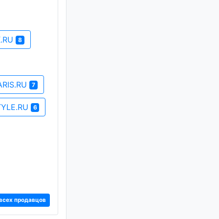
K.RU
8
ARIS.RU
7
TYLE.RU
6
всех продавцов