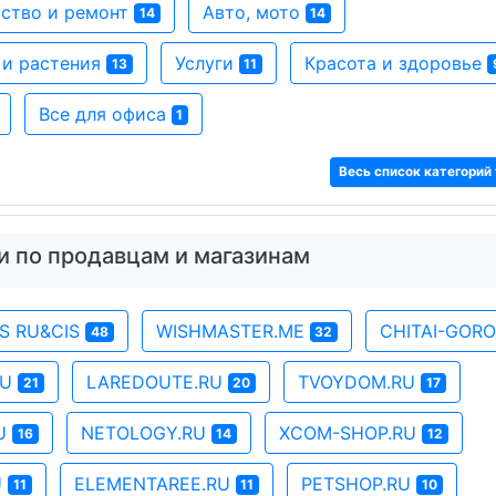
ство и ремонт
Авто, мото
14
14
 и растения
Услуги
Красота и здоровье
13
11
Все для офиса
1
Весь список категорий 
и по продавцам и магазинам
SS RU&CIS
WISHMASTER.ME
CHITAI-GOR
48
32
RU
LAREDOUTE.RU
TVOYDOM.RU
21
20
17
RU
NETOLOGY.RU
XCOM-SHOP.RU
16
14
12
U
ELEMENTAREE.RU
PETSHOP.RU
11
11
10