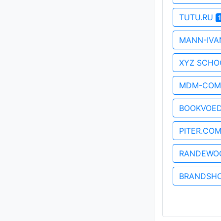
TUTU.RU
MANN-IVA
XYZ SCH
MDM-COM
BOOKVOE
PITER.CO
RANDEWO
BRANDSH