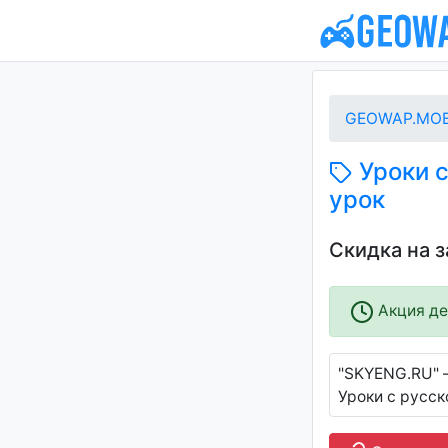
GEOWAP.MOB
Уроки с
урок
Скидка на 
Акция дей
"SKYENG.RU" 
Уроки с русск