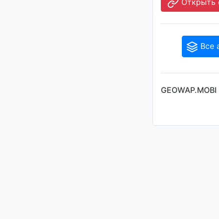
Открыть 
Все 
GEOWAP.MOBI