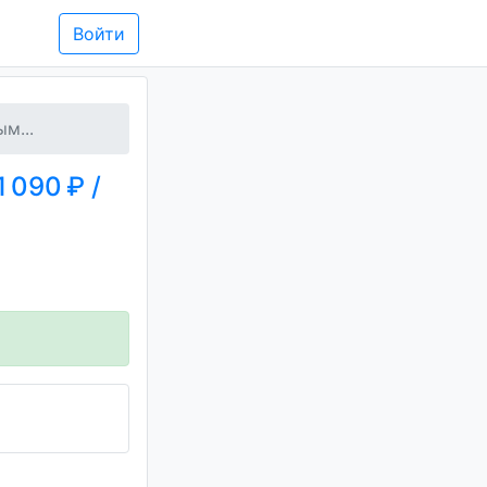
Войти
м...
 090 ₽ /