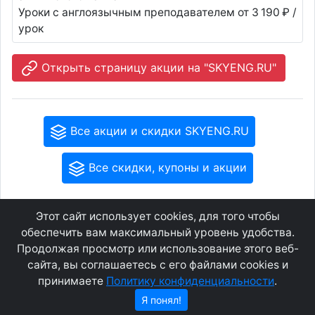
Уроки с англоязычным преподавателем от 3 190 ₽ /
урок
Открыть страницу акции на "SKYENG.RU"
Все акции и скидки SKYENG.RU
Все скидки, купоны и акции
Этот сайт использует cookies, для того чтобы
GEOWAP.MOBI
© 2007 - 2021
обеспечить вам максимальный уровень удобства.
Продолжая просмотр или использование этого веб-
сайта, вы соглашаетесь с его файлами cookies и
Соглашение
О сайте
принимаете
Политику конфиденциальности
.
Конфиденциальность
Контакты
Я понял!