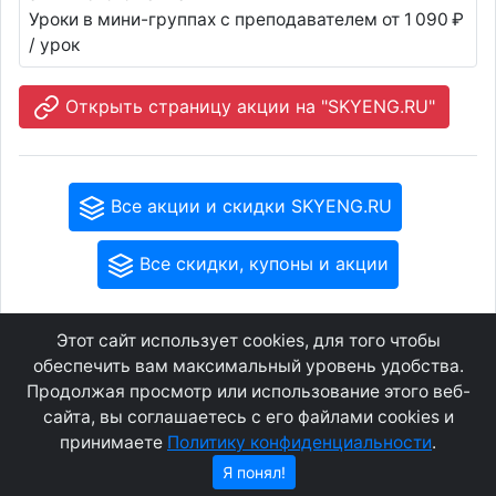
Уроки в мини-группах с преподавателем от 1 090 ₽
/ урок
Открыть страницу акции на "SKYENG.RU"
Все акции и скидки SKYENG.RU
Все скидки, купоны и акции
Этот сайт использует cookies, для того чтобы
GEOWAP.MOBI
© 2007 - 2021
обеспечить вам максимальный уровень удобства.
Продолжая просмотр или использование этого веб-
сайта, вы соглашаетесь с его файлами cookies и
Соглашение
О сайте
принимаете
Политику конфиденциальности
.
Конфиденциальность
Контакты
Я понял!