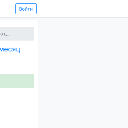
Войти
 ц...
 месяц