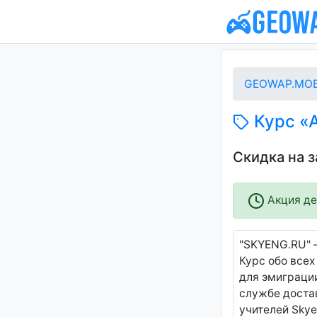
GEOWAP.MOB
Курс «А
Скидка на 
Акция дей
"SKYENG.RU" 
Курс обо всех
для эмиграции
службе достав
учителей Skye