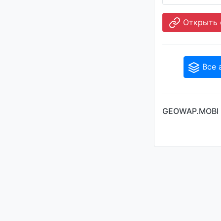
Открыть 
Все 
GEOWAP.MOBI