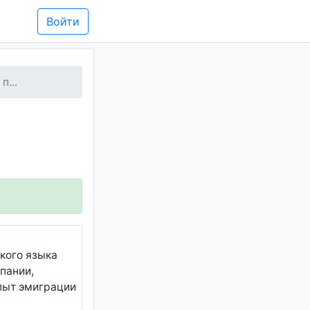
Войти
п...
ского языка
пании,
опыт эмиграции