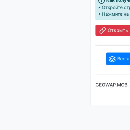
Как получ
• Откройте ст
• Нажмите на 
Открыть 
Все а
GEOWAP.MOBI