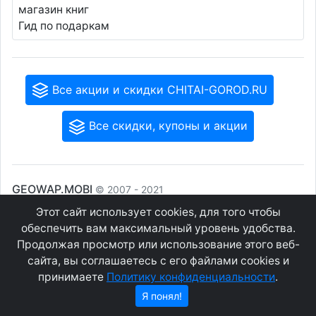
магазин книг
Гид по подаркам
Все акции и скидки CHITAI-GOROD.RU
Все скидки, купоны и акции
GEOWAP.MOBI
© 2007 - 2021
Этот сайт использует cookies, для того чтобы
обеспечить вам максимальный уровень удобства.
Соглашение
О сайте
Конфиденциальность
Контакты
Продолжая просмотр или использование этого веб-
сайта, вы соглашаетесь с его файлами cookies и
принимаете
Политику конфиденциальности
.
Я понял!