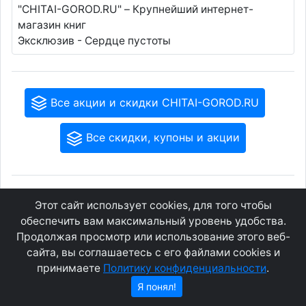
"CHITAI-GOROD.RU" – Крупнейший интернет-
магазин книг
Эксклюзив - Сердце пустоты
Все акции и скидки CHITAI-GOROD.RU
Все скидки, купоны и акции
GEOWAP.MOBI
© 2007 - 2021
Этот сайт использует cookies, для того чтобы
обеспечить вам максимальный уровень удобства.
Продолжая просмотр или использование этого веб-
Соглашение
О сайте
Конфиденциальность
Контакты
сайта, вы соглашаетесь с его файлами cookies и
принимаете
Политику конфиденциальности
.
Я понял!