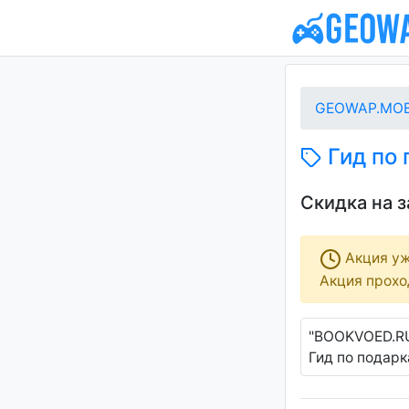
GEOWAP.MOB
Гид по
Скидка на 
Акция уж
Акция проход
"BOOKVOED.RU
Гид по подар