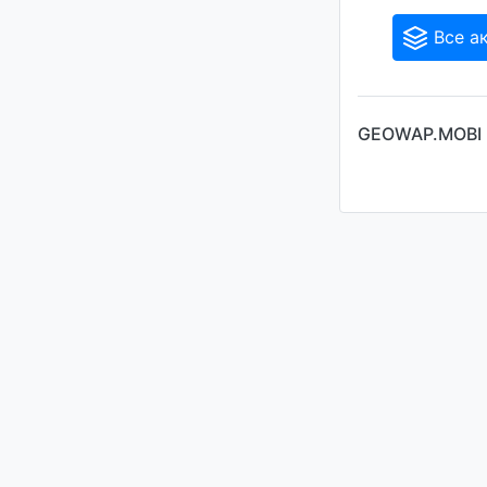
Все а
GEOWAP.MOBI