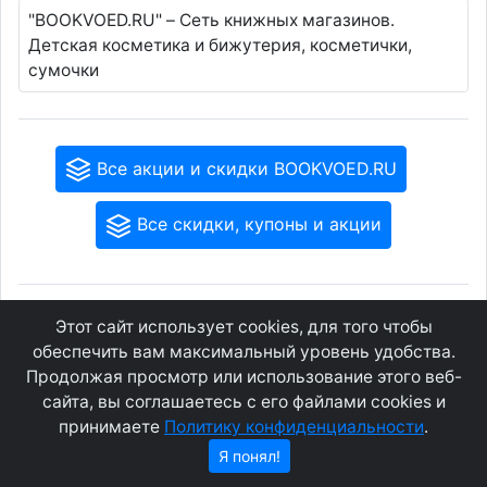
"BOOKVOED.RU" – Сеть книжных магазинов.
Детская косметика и бижутерия, косметички,
сумочки
Все акции и скидки BOOKVOED.RU
Все скидки, купоны и акции
GEOWAP.MOBI
© 2007 - 2021
Этот сайт использует cookies, для того чтобы
обеспечить вам максимальный уровень удобства.
Продолжая просмотр или использование этого веб-
Соглашение
О сайте
сайта, вы соглашаетесь с его файлами cookies и
Конфиденциальность
Контакты
принимаете
Политику конфиденциальности
.
Я понял!