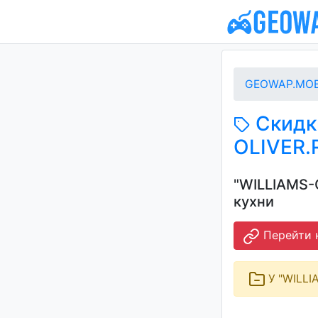
GEOWAP.MOB
Скидки
OLIVER.
"WILLIAMS-
кухни
Перейти н
У "WILLI