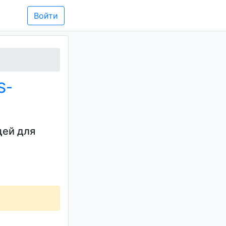
Войти
S-
щей для