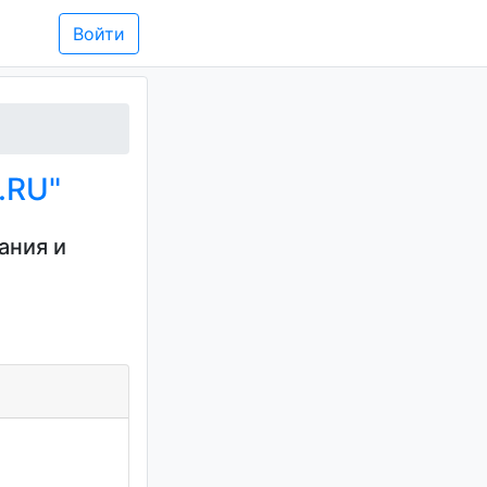
Войти
.RU"
ания и