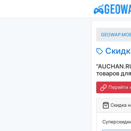
GEOWAP.MOB
Скидки
"AUCHAN.RU
товаров дл
Перейти 
Скидка на
Суперскидк