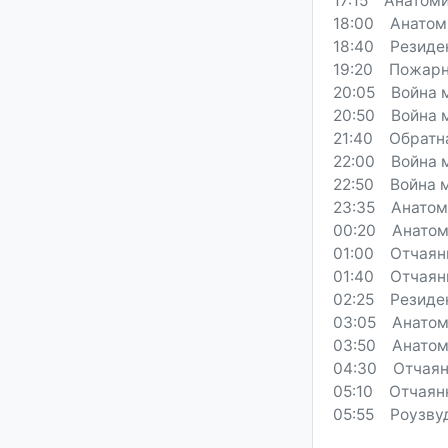
17:15
Анатоми
18:00
Анатоми
18:40
Резиден
19:20
Пожарна
20:05
Война м
20:50
Война м
21:40
Обратна
22:00
Война м
22:50
Война м
23:35
Анатоми
00:20
Анатом
01:00
Отчаянн
01:40
Отчаянн
02:25
Резиден
03:05
Анатом
03:50
Анатом
04:30
Отчаян
05:10
Отчаянн
05:55
Роузвуд