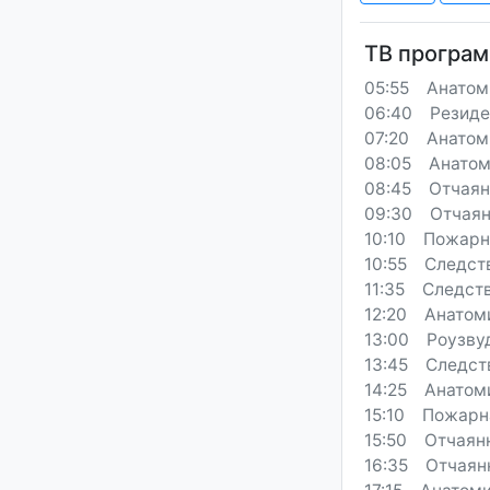
ТВ программ
05:55
Анатоми
06:40
Резиде
07:20
Анатоми
08:05
Анатом
08:45
Отчаян
09:30
Отчаян
10:10
Пожарна
10:55
Следств
11:35
Следств
12:20
Анатоми
13:00
Роузвуд
13:45
Следств
14:25
Анатоми
15:10
Пожарна
15:50
Отчаянн
16:35
Отчаянн