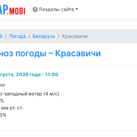
Разделы сайта
I
Погода
Беларусь
Красавичи
оз погоды – Красавичи
густа, 2026 года - 11:00
но
о-западный ветер (4 м/с)
2%
 мм рт. ст.
73%