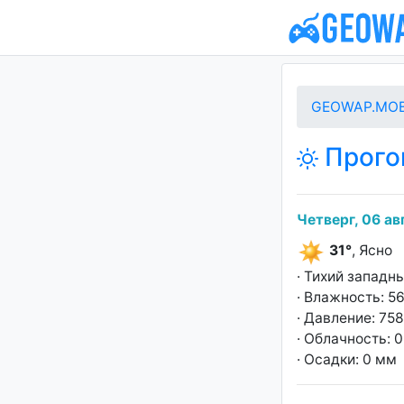
GEOWAP.MOB
Прого
Четверг, 06 ав
31°
, Ясно
· Тихий западны
· Влажность: 5
· Давление: 758
· Облачность: 
· Осадки: 0 мм