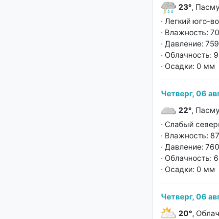
23°
, Пасм
· Легкий юго-в
· Влажность: 7
· Давление: 759
· Облачность: 
· Осадки: 0 мм
Четверг, 06 ав
22°
, Пасм
· Слабый север
· Влажность: 8
· Давление: 760
· Облачность: 
· Осадки: 0 мм
Четверг, 06 ав
20°
, Обла