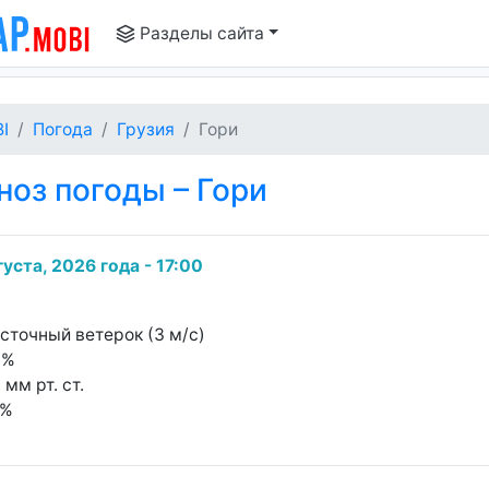
Разделы сайта
I
Погода
Грузия
Гори
оз погоды – Гори
густа, 2026 года - 17:00
осточный ветерок (3 м/с)
6%
 мм рт. ст.
4%