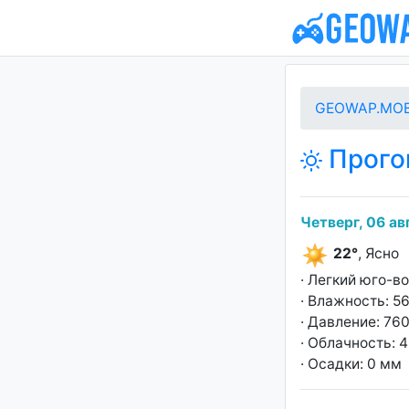
GEOWAP.MOB
Прогон
Четверг, 06 ав
22°
, Ясно
· Легкий юго-в
· Влажность: 5
· Давление: 760
· Облачность: 
· Осадки: 0 мм